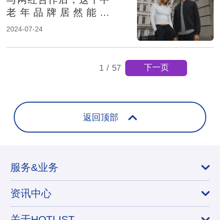
老年品牌居然能在
TikTok热卖
2024-07-24
下一页
1
/
57
返回顶部
服务&业务
资讯中心
关于HOTLIST