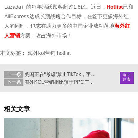
Lazada）的每年活跃顾客超过1.8亿。近日，
Hotlist
已和
AliExpress达成长期战略合作目标，在签下更多海外红
人的同时，也志在助力更多的中国企业成功落地
海外红
人营销
方案，攻占海外市场！
本文标签：
海外kol营销
hotlist
上一条
美国正在“考虑”禁止TikTok，字节跳动分了谁的蛋糕？
返回
列表
下一条
海外KOL营销相比较于PPC广告，有何优势？
相关文章