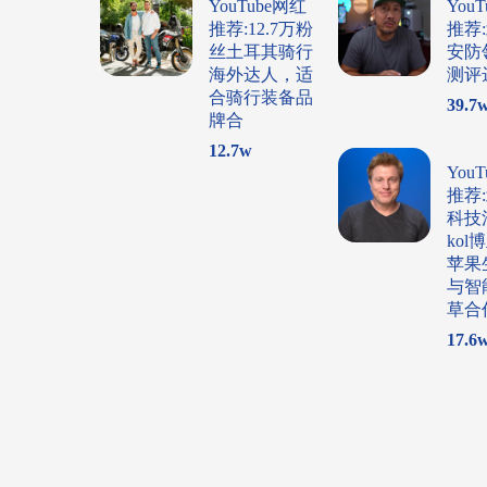
YouTube网红
You
推荐:12.7万粉
推荐
丝土耳其骑行
安防
海外达人，适
测评
合骑行装备品
39.7
牌合
12.7
w
You
推荐
科技
ko
苹果
与智
草合
17.6