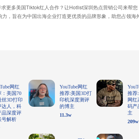
更多美国Tiktok红人合作？让Hotlist深圳热点营销公司来帮
响力，旨在为中国出海企业打造更优质的品牌形象，助您占领海
uTube网红
YouTube网红
You
荐：美国70
推荐:美国3D打
推荐
粉丝3D打印
印机深度测评
网红
评达人，科
的博主
码产
产品深度评
主
11.3
w
账号解析
209
w
w