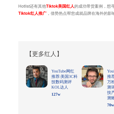
Hotlist还有其他
Tiktok美国红人
的成功带货案例，想寻求
Tiktok红人推广
，借势热点帮您成就品牌在海外的影
【更多红人】
YouTube网红
Yo
推荐:美国3C科
推
技数码测评
万
KOL达人
测
技
127
w
测
70