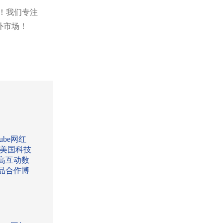
您！我们专注
外市场！
Tube网红
:美国科技
高互动数
品合作博