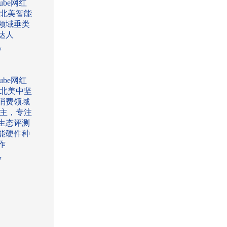
Tube网红
:北美智能
领域垂类
达人
w
Tube网红
:北美中坚
消费领域
l博主，专注
生态评测
能硬件种
作
w