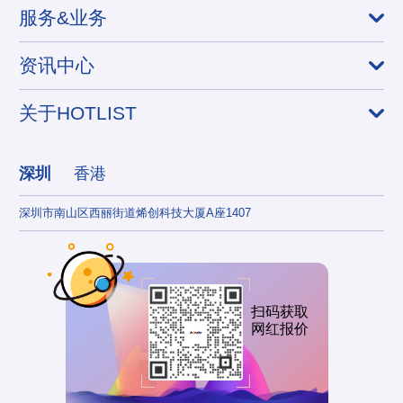
服务&业务
资讯中心
关于HOTLIST
深圳
香港
深圳市南山区西丽街道烯创科技大厦A座1407
香港
扫码获取
网红报价