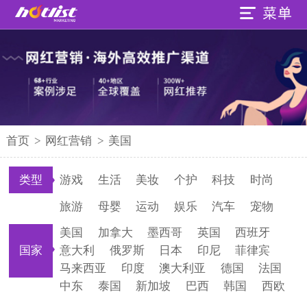
首页
>
网红营销
>
美国
类型
游戏
生活
美妆
个护
科技
时尚
旅游
母婴
运动
娱乐
汽车
宠物
美国
加拿大
墨西哥
英国
西班牙
国家
意大利
俄罗斯
日本
印尼
菲律宾
马来西亚
印度
澳大利亚
德国
法国
中东
泰国
新加坡
巴西
韩国
西欧