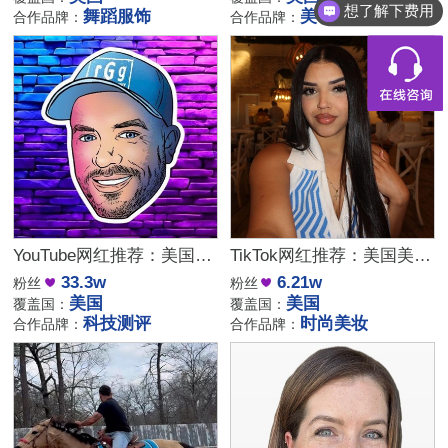
想了解下费用
舞蹈服饰
美妆
合作品牌：
合作品牌：
YouTube网红推荐：美国游戏硬件测评KOL博主合作
TikTok网红推荐：美国美女美妆时尚达人合作博主
33.3w
6.21w
粉丝
粉丝
美国
美国
覆盖国：
覆盖国：
科技测评
时尚美妆
合作品牌：
合作品牌：