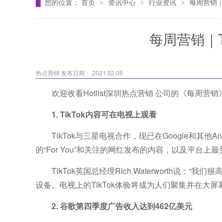
您的位置：
首页
资讯中心
行业资讯
每周营销｜
>
>
>
每周营销｜T
热点营销
发布日期： 2021.02.05
欢迎收看
Hotlist
深圳
热点营销
公司
的《每周营销
1.
TikTok内容可在电视上观看
TikTok与三星电视合作，现已在Google和其他A
的“For You”和关注的网红发布的内容，以及平台
TikTok英国总经理Rich Waterworth说：“我们
设备。
电视上的TikTok体验将成为人们聚集并在大
2. 谷歌第四季度广告收入达到462亿美元