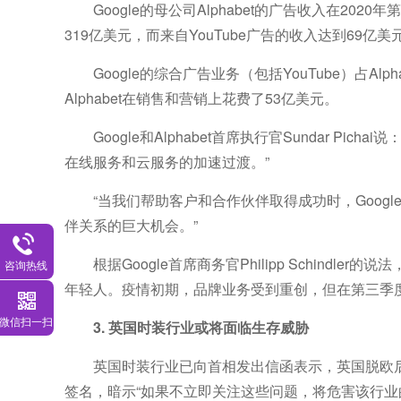
Google的母公司Alphabet的广告收入在20
319亿美元，而来自YouTube广告的收入达到69亿美
Google的综合广告业务（包括YouTube）占Al
Alphabet在销售和营销上花费了53亿美元。
Google和Alphabet首席执行官Sundar
在线服务和云服务的加速过渡。”
“当我们帮助客户和合作伙伴取得成功时，Goo
伴关系的巨大机会。”
根据Google首席商务官Philipp Schindle
咨询热线
年轻人。疫情
初期，品牌业务受到重创，但在第三季度
微信扫一扫
3. 英国时装行业或将面临生存威胁
英国时装行业已向首相发出信函表示，英国脱欧后
签名，暗示“如果不立即关注这些问题，将危害该行业