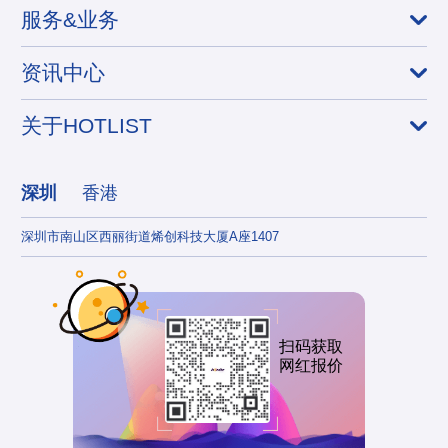
服务&业务
资讯中心
关于HOTLIST
深圳
香港
深圳市南山区西丽街道烯创科技大厦A座1407
香港
扫码获取
网红报价