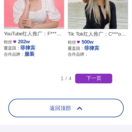
YouTube红人推广：F***L｜ 菲律宾 生活娱乐
Tik Tok红人推广：C***o｜菲律宾 娱乐生活
202w
500w
粉丝
粉丝
菲律宾
菲律宾
覆盖国：
覆盖国：
服装
合作品牌：
合作品牌：
下一页
1
/
4
返回顶部