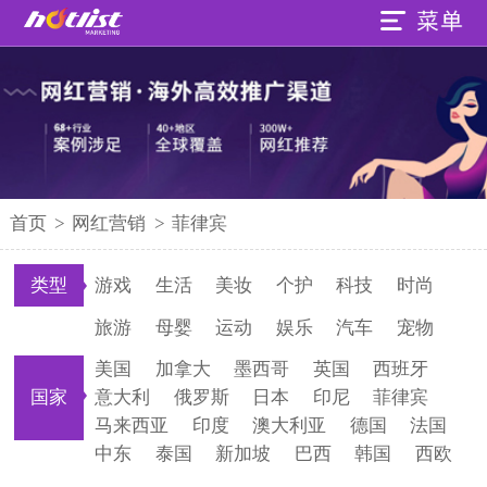
首页
>
网红营销
>
菲律宾
类型
游戏
生活
美妆
个护
科技
时尚
旅游
母婴
运动
娱乐
汽车
宠物
美国
加拿大
墨西哥
英国
西班牙
国家
意大利
俄罗斯
日本
印尼
菲律宾
马来西亚
印度
澳大利亚
德国
法国
中东
泰国
新加坡
巴西
韩国
西欧