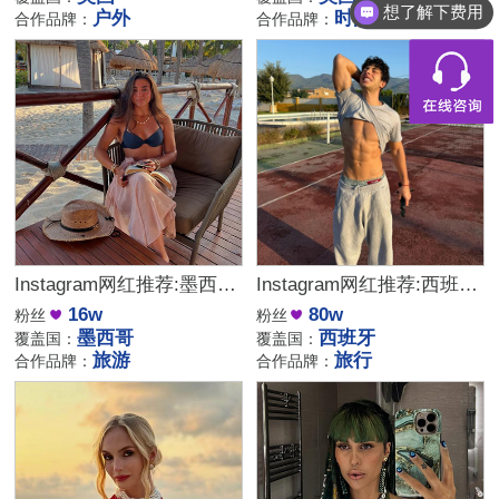
想了解下费用
户外
时尚旅行
合作品牌：
合作品牌：
Instagram网红推荐:墨西哥旅游类达人,适合带货户外装备产品
Instagram网红推荐:西班牙80万粉丝的旅行kol达人
16w
80w
粉丝
粉丝
墨西哥
西班牙
覆盖国：
覆盖国：
旅游
旅行
合作品牌：
合作品牌：