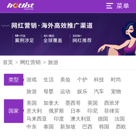
首页
>
网红营销
>
旅游
类型
游戏
生活
美妆
个护
科技
时尚
旅游
母婴
运动
娱乐
汽车
宠物
美国
加拿大
墨西哥
英国
西班牙
国家
意大利
俄罗斯
日本
印尼
菲律宾
马来西亚
印度
澳大利亚
德国
法国
中东
泰国
新加坡
巴西
韩国
西欧