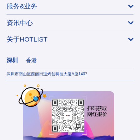
服务&业务
资讯中心
关于HOTLIST
深圳
香港
深圳市南山区西丽街道烯创科技大厦A座1407
香港
扫码获取
网红报价