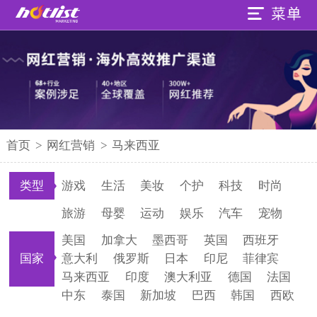
首页
>
网红营销
>
马来西亚
类型
游戏
生活
美妆
个护
科技
时尚
旅游
母婴
运动
娱乐
汽车
宠物
美国
加拿大
墨西哥
英国
西班牙
国家
意大利
俄罗斯
日本
印尼
菲律宾
马来西亚
印度
澳大利亚
德国
法国
中东
泰国
新加坡
巴西
韩国
西欧