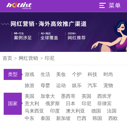
首页
>
网红营销
>
印尼
类型
游戏
生活
美妆
个护
科技
时尚
旅游
母婴
运动
娱乐
汽车
宠物
美国
加拿大
墨西哥
英国
西班牙
国家
意大利
俄罗斯
日本
印尼
菲律宾
马来西亚
印度
澳大利亚
德国
法国
中东
泰国
新加坡
巴西
韩国
西欧