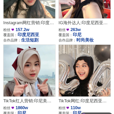
Instagram网红营销:印度尼西亚生活短剧类推广博主
IG海外达人:印度尼西亚的时尚美妆与生活类博主
157.2w
263w
粉丝
粉丝
印度尼西亚
印尼
覆盖国：
覆盖国：
生活短剧
时尚美妆
合作品牌：
合作品牌：
TikTok红人营销:印尼美妆护肤头部大型网红博主
TikTok网红:印度尼西亚美妆时尚Vlog博主
1860w
110w
想了解下费用
粉丝
粉丝
印尼
印尼
覆盖国：
覆盖国：