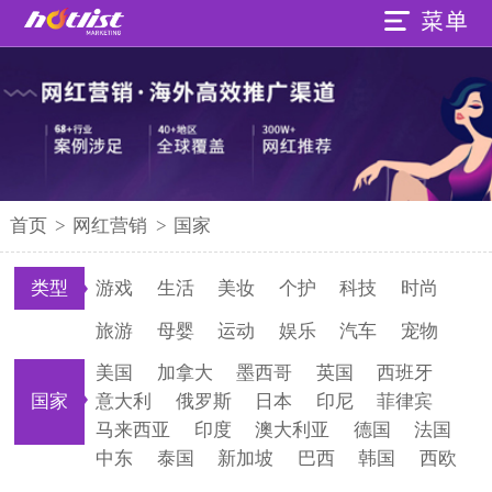
首页
>
网红营销
>
国家
类型
游戏
生活
美妆
个护
科技
时尚
旅游
母婴
运动
娱乐
汽车
宠物
美国
加拿大
墨西哥
英国
西班牙
国家
意大利
俄罗斯
日本
印尼
菲律宾
马来西亚
印度
澳大利亚
德国
法国
中东
泰国
新加坡
巴西
韩国
西欧