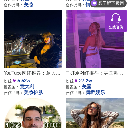
想了解下费用
美妆
情侣生活
合作品牌：
合作品牌：
YouTube网红推荐：意大利家庭生活美妆护肤尾部博主
TikTok网红推荐：美国舞蹈美女娱乐达人资源
5.52w
27.2w
粉丝
粉丝
意大利
美国
覆盖国：
覆盖国：
美妆护肤
舞蹈娱乐
合作品牌：
合作品牌：