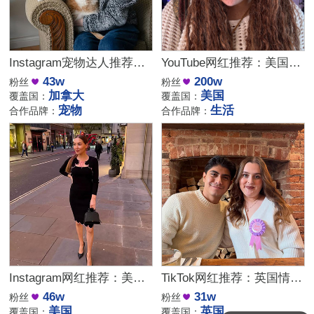
Instagram宠物达人推荐：加拿大猫咪生活博主，适合宠物品牌合作
YouTube网红推荐：美国生活方式Vlog博主，200万粉家庭达人合作
43w
200w
粉丝
粉丝
加拿大
美国
覆盖国：
覆盖国：
宠物
生活
合作品牌：
合作品牌：
Instagram网红推荐：美国美妆护肤博主，46万粉幽默科普达人合作
TikTok网红推荐：英国情侣生活旅行博主，互动挑战达人合作
46w
31w
粉丝
粉丝
美国
英国
覆盖国：
覆盖国：