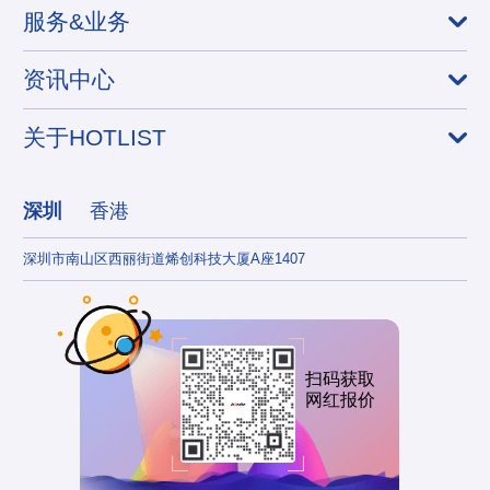
服务&业务
资讯中心
关于HOTLIST
深圳
香港
深圳市南山区西丽街道烯创科技大厦A座1407
香港
扫码获取
网红报价