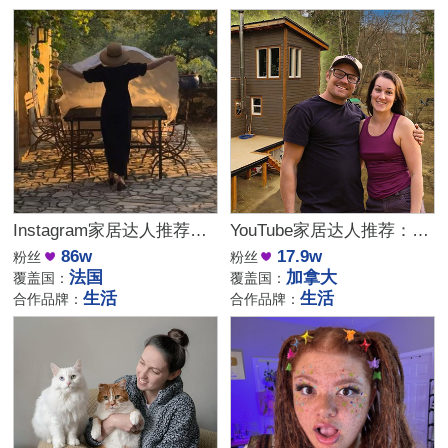
Instagram家居达人推荐：法国庄园生活博主，高端品牌合作优选
YouTube家居达人推荐：加拿大DIY建筑生活kol博主
86w
17.9w
粉丝
粉丝
法国
加拿大
覆盖国：
覆盖国：
生活
生活
合作品牌：
合作品牌：