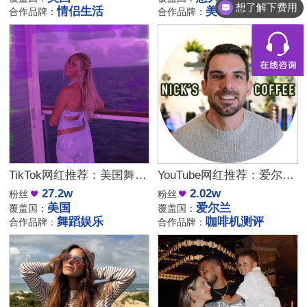
想了解下费用
情侣生活
美妆护肤
合作品牌：
合作品牌：
TikTok网红推荐：美国舞蹈美女娱乐达人资源
YouTube网红推荐：爱尔兰咖啡设备测评博主
27.2w
2.02w
粉丝
粉丝
美国
爱尔兰
覆盖国：
覆盖国：
舞蹈娱乐
咖啡机测评
合作品牌：
合作品牌：