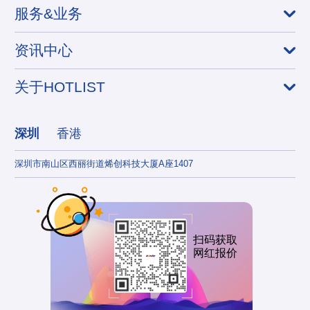
服务&业务
资讯中心
关于HOTLIST
深圳
香港
深圳市南山区西丽街道烯创科技大厦A座1407
香港
扫码获取
网红报价