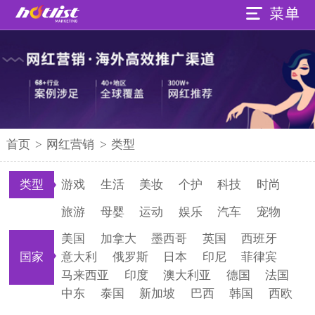
首页
>
网红营销
>
类型
类型
游戏
生活
美妆
个护
科技
时尚
旅游
母婴
运动
娱乐
汽车
宠物
美国
加拿大
墨西哥
英国
西班牙
国家
意大利
俄罗斯
日本
印尼
菲律宾
马来西亚
印度
澳大利亚
德国
法国
中东
泰国
新加坡
巴西
韩国
西欧