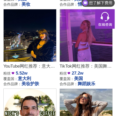
想了解下费用
美妆
情侣生活
合作品牌：
合作品牌：
YouTube网红推荐：意大利家庭生活美妆护肤尾部博主
TikTok网红推荐：美国舞蹈美女娱乐达人资源
5.52w
27.2w
粉丝
粉丝
意大利
美国
覆盖国：
覆盖国：
美妆护肤
舞蹈娱乐
合作品牌：
合作品牌：