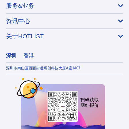
服务&业务
资讯中心
关于HOTLIST
深圳
香港
深圳市南山区西丽街道烯创科技大厦A座1407
香港
扫码获取
网红报价