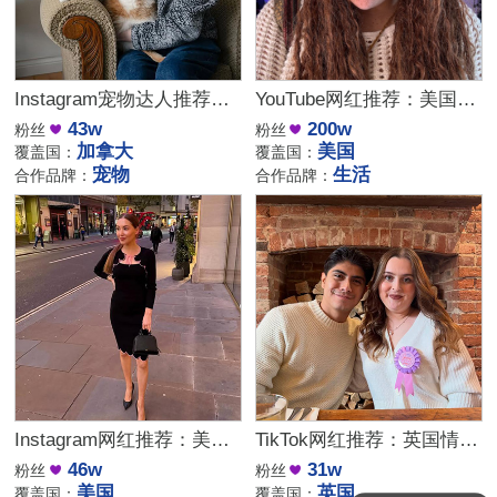
Instagram宠物达人推荐：加拿大猫咪生活博主，适合宠物品牌合作
YouTube网红推荐：美国生活方式Vlog博主，200万粉家庭达人合作
43w
200w
粉丝
粉丝
加拿大
美国
覆盖国：
覆盖国：
宠物
生活
合作品牌：
合作品牌：
Instagram网红推荐：美国美妆护肤博主，46万粉幽默科普达人合作
TikTok网红推荐：英国情侣生活旅行博主，互动挑战达人合作
46w
31w
粉丝
粉丝
美国
英国
覆盖国：
覆盖国：