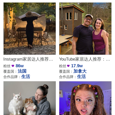
Instagram家居达人推荐：法国庄园生活博主，高端品牌合作优选
YouTube家居达人推荐：加拿大DIY建筑生活kol博主
86w
17.9w
粉丝
粉丝
法国
加拿大
覆盖国：
覆盖国：
生活
生活
合作品牌：
合作品牌：