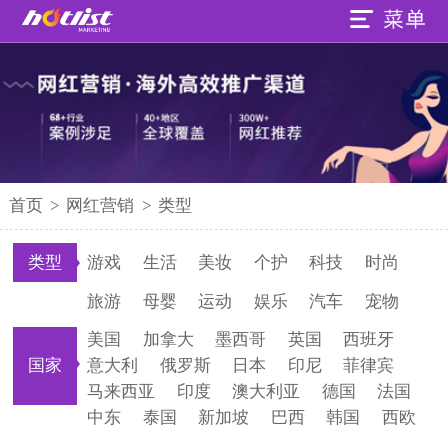
首页
>
网红营销
>
类型
类型
游戏
生活
美妆
个护
科技
时尚
旅游
母婴
运动
娱乐
汽车
宠物
美国
加拿大
墨西哥
英国
西班牙
国家
意大利
俄罗斯
日本
印尼
菲律宾
马来西亚
印度
澳大利亚
德国
法国
中东
泰国
新加坡
巴西
韩国
西欧