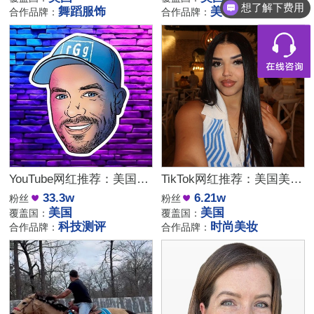
想了解下费用
舞蹈服饰
美妆
合作品牌：
合作品牌：
YouTube网红推荐：美国游戏硬件测评KOL博主合作
TikTok网红推荐：美国美女美妆时尚达人合作博主
33.3w
6.21w
粉丝
粉丝
美国
美国
覆盖国：
覆盖国：
科技测评
时尚美妆
合作品牌：
合作品牌：