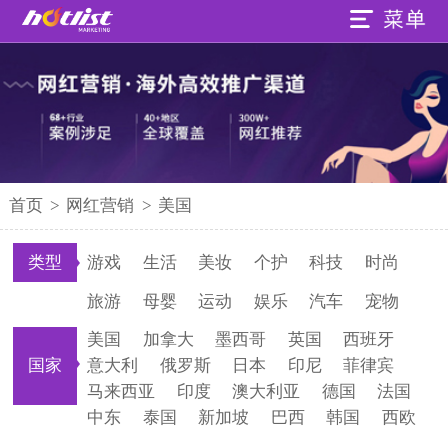
首页
>
网红营销
>
美国
类型
游戏
生活
美妆
个护
科技
时尚
旅游
母婴
运动
娱乐
汽车
宠物
美国
加拿大
墨西哥
英国
西班牙
国家
意大利
俄罗斯
日本
印尼
菲律宾
马来西亚
印度
澳大利亚
德国
法国
中东
泰国
新加坡
巴西
韩国
西欧