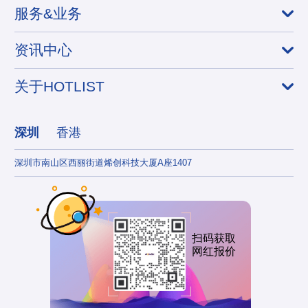
服务&业务
资讯中心
关于HOTLIST
深圳
香港
深圳市南山区西丽街道烯创科技大厦A座1407
香港
扫码获取
网红报价