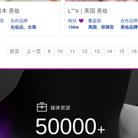
日本 美妆
L**a｜美国 美妆
国
合作品牌
粉丝
覆盖国
合作品牌
化妆品、女装
156w
美国、菲律宾
美妆品牌
首页
上一页
9
10
11
12
13
14
15
16
媒体资源
50000
+