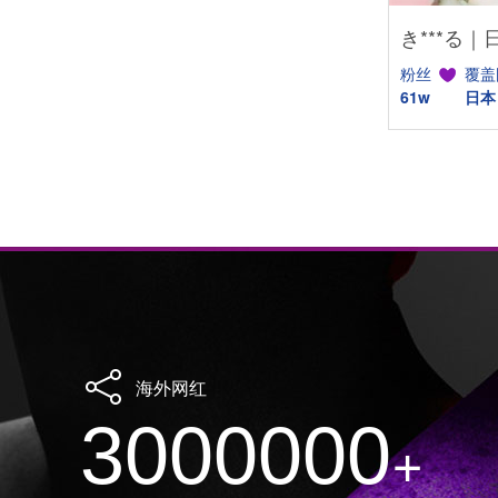
き***る｜
粉丝
覆盖
61w
日本
海外网红
3000000
+