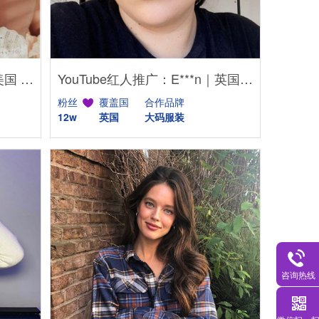
YouTube红人推广：R***i｜美国 美妆
YouTube红人推广：E***n｜英国 美妆
粉丝
覆盖国
合作品牌
12w
英国
大码服装
咨询热线