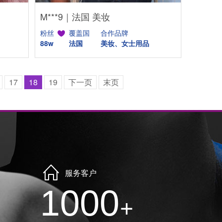
M***9｜法国 美妆
粉丝
覆盖国
合作品牌
88w
法国
美妆、女士用品
17
18
19
下一页
末页
服务客户
1000
+