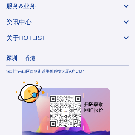
服务&业务
资讯中心
关于HOTLIST
深圳
香港
深圳市南山区西丽街道烯创科技大厦A座1407
香港
扫码获取
网红报价