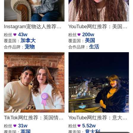
Instagram宠物达人推荐：加拿大猫咪生活博主，适合宠物品牌合作
YouTube网红推荐：美国生活方式Vlog博主，200万粉家庭达人合作
43w
200w
粉丝
粉丝
加拿大
美国
覆盖国：
覆盖国：
宠物
生活
合作品牌：
合作品牌：
TikTok网红推荐：英国情侣生活旅行博主，互动挑战达人合作
YouTube网红推荐：意大利家庭生活美妆护肤尾部博主
31w
5.52w
粉丝
粉丝
英国
意大利
覆盖国：
覆盖国：