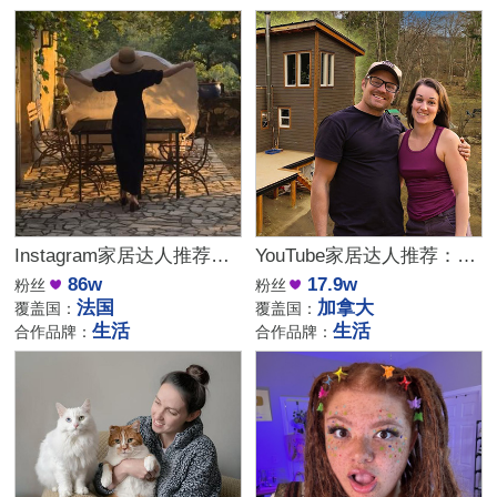
Instagram家居达人推荐：法国庄园生活博主，高端品牌合作优选
YouTube家居达人推荐：加拿大DIY建筑生活kol博主
86w
17.9w
粉丝
粉丝
法国
加拿大
覆盖国：
覆盖国：
生活
生活
合作品牌：
合作品牌：