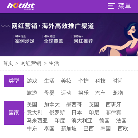
首页
>
网红营销
>
生活
类型
游戏
生活
美妆
个护
科技
时尚
旅游
母婴
运动
娱乐
汽车
宠物
美国
加拿大
墨西哥
英国
西班牙
国家
意大利
俄罗斯
日本
印尼
菲律宾
马来西亚
印度
澳大利亚
德国
法国
中东
泰国
新加坡
巴西
韩国
西欧