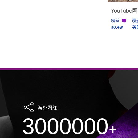
粉丝
覆
38.4w
美
海外网红
3000000
+