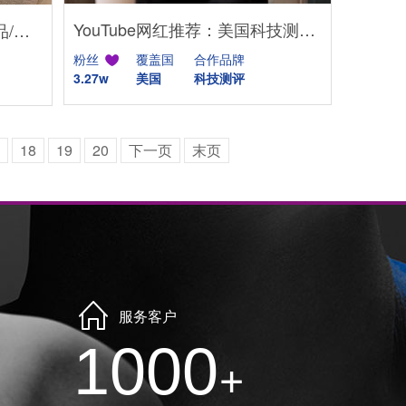
YouTube网红推荐：美国科技测评苹果类数码产品博主
TikTok网红推荐:美国宠物食品/用品推广博主
粉丝
覆盖国
合作品牌
3.27w
美国
科技测评
18
19
20
下一页
末页
服务客户
1000
+