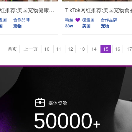
YouTube网红推荐:美国宠物健康护理博主适合带货宠物用品
盖国
合作品牌
粉丝
覆盖国
合作品牌
国
宠物
38w
美国
宠物
首页
上一页
10
11
12
13
14
15
16
17
媒体资源
50000
+