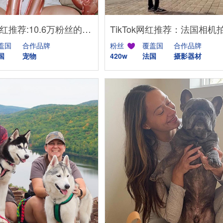
YouTube网红推荐:10.6万粉丝的美国宠物与生活方式类博主
盖国
合作品牌
粉丝
覆盖国
合作品牌
国
宠物
420w
法国
摄影器材