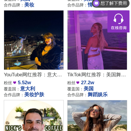
美妆
情侣生活
合作品牌：
合作品牌：
都有什么服务
YouTube网红推荐：意大利家庭生活美妆护肤尾部博主
TikTok网红推荐：美国舞蹈美女娱乐达人资源
5.52w
27.2w
粉丝
粉丝
意大利
美国
覆盖国：
覆盖国：
美妆护肤
舞蹈娱乐
合作品牌：
合作品牌：