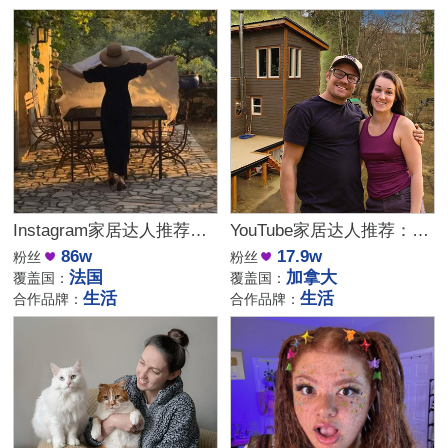
Instagram家居达人推荐：法国庄园生活博主，高端品牌合作优选
YouTube家居达人推荐：加拿大DIY建筑生活kol博主
86w
17.9w
粉丝
粉丝
法国
加拿大
覆盖国：
覆盖国：
生活
生活
合作品牌：
合作品牌：