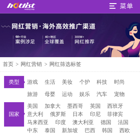
首页
>
网红营销
>
网红筛选标签
类型
游戏
生活
美妆
个护
科技
时尚
旅游
母婴
运动
娱乐
汽车
宠物
美国
加拿大
墨西哥
英国
西班牙
国家
意大利
俄罗斯
日本
印尼
菲律宾
马来西亚
印度
澳大利亚
德国
法国
中东
泰国
新加坡
巴西
韩国
西欧