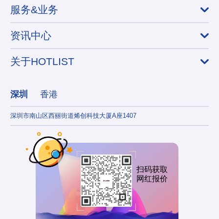
服务&业务
资讯中心
关于HOTLIST
深圳
香港
深圳市南山区西丽街道烯创科技大厦A座1407
香港
扫码获取
网红报价