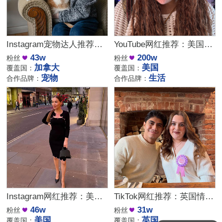
Instagram宠物达人推荐：加拿大猫咪生活博主，适合宠物品牌合作
YouTube网红推荐：美国生活方式Vlog博主，200万粉家庭达人合作
43w
200w
粉丝
粉丝
加拿大
美国
覆盖国：
覆盖国：
宠物
生活
合作品牌：
合作品牌：
Instagram网红推荐：美国美妆护肤博主，46万粉幽默科普达人合作
TikTok网红推荐：英国情侣生活旅行博主，互动挑战达人合作
46w
31w
粉丝
粉丝
想了解下费用
美国
英国
覆盖国：
覆盖国：