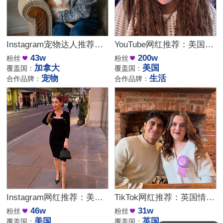
Instagram宠物达人推荐：加拿大猫咪生活博主，适合宠物品牌合作
YouTube网红推荐：美国生活方式Vlog博主，200万粉家庭达人合作
43w
200w
粉丝
粉丝
加拿大
美国
覆盖国：
覆盖国：
宠物
生活
合作品牌：
合作品牌：
Instagram网红推荐：美国美妆护肤博主，46万粉幽默科普达人合作
TikTok网红推荐：英国情侣生活旅行博主，互动挑战达人合作
46w
31w
粉丝
粉丝
美国
英国
覆盖国：
覆盖国：