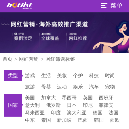
首页
>
网红营销
>
网红筛选标签
类型
游戏
生活
美妆
个护
科技
时尚
旅游
母婴
运动
娱乐
汽车
宠物
美国
加拿大
墨西哥
英国
西班牙
国家
意大利
俄罗斯
日本
印尼
菲律宾
马来西亚
印度
澳大利亚
德国
法国
中东
泰国
新加坡
巴西
韩国
西欧