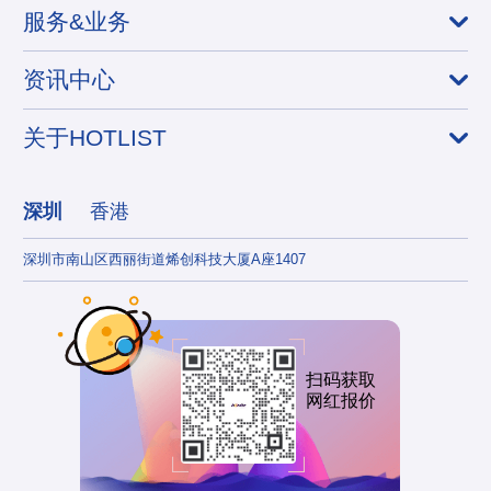
服务&业务
资讯中心
关于HOTLIST
深圳
香港
深圳市南山区西丽街道烯创科技大厦A座1407
香港
扫码获取
网红报价