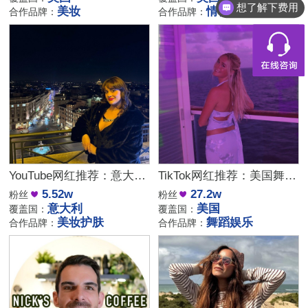
想了解下费用
美妆
情侣生活
合作品牌：
合作品牌：
YouTube网红推荐：意大利家庭生活美妆护肤尾部博主
TikTok网红推荐：美国舞蹈美女娱乐达人资源
5.52w
27.2w
粉丝
粉丝
意大利
美国
覆盖国：
覆盖国：
美妆护肤
舞蹈娱乐
合作品牌：
合作品牌：