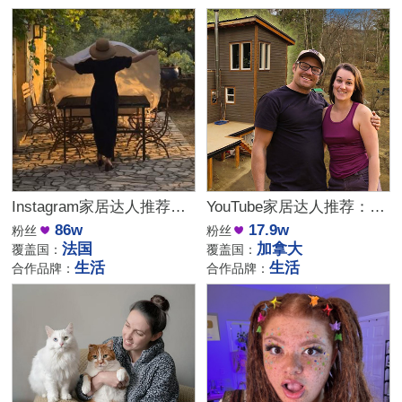
Instagram家居达人推荐：法国庄园生活博主，高端品牌合作优选
YouTube家居达人推荐：加拿大DIY建筑生活kol博主
86w
17.9w
粉丝
粉丝
法国
加拿大
覆盖国：
覆盖国：
生活
生活
合作品牌：
合作品牌：