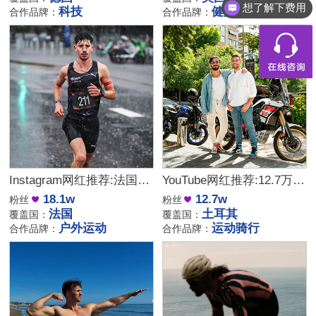
想了解下费用
科技
健身
合作品牌：
合作品牌：
Instagram网红推荐:法国户外运动类达人,适合带货运动装备和营养补给
YouTube网红推荐:12.7万粉丝土耳其骑行海外达人，适合骑行装备品牌合
18.1w
12.7w
粉丝
粉丝
法国
土耳其
覆盖国：
覆盖国：
户外运动
运动骑行
合作品牌：
合作品牌：