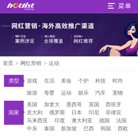
首页
>
网红营销
>
运动
类型
游戏
生活
美妆
个护
科技
时尚
旅游
母婴
运动
娱乐
汽车
宠物
美国
加拿大
墨西哥
英国
西班牙
国家
意大利
俄罗斯
日本
印尼
菲律宾
马来西亚
印度
澳大利亚
德国
法国
中东
泰国
新加坡
巴西
韩国
西欧