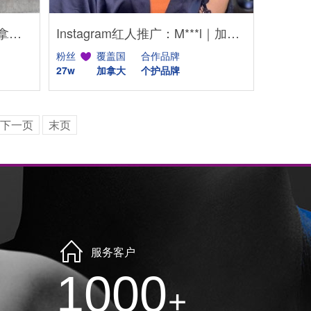
Tik Tok红人推广：B***r｜加拿大 时尚
Instagram红人推广：M***l｜加拿大 个护
粉丝
覆盖国
合作品牌
27w
加拿大
个护品牌
下一页
末页
服务客户
1000
+