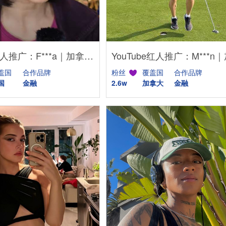
YouTube红人推广：F***a｜加拿大 金融
盖国
合作品牌
粉丝
覆盖国
合作品牌
国
金融
2.6w
加拿大
金融