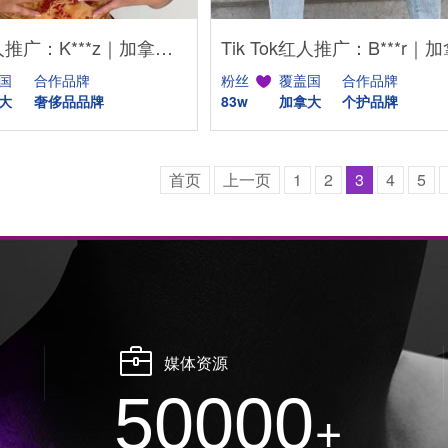
Tik Tok红人推广：K***z｜加拿大 时尚
粉丝
覆盖国
合作品牌
国
合作品牌
83w
加拿大
个护品牌
大
奢侈品品牌
首页
上一页
1
2
3
4
5
媒体资源
50000
+