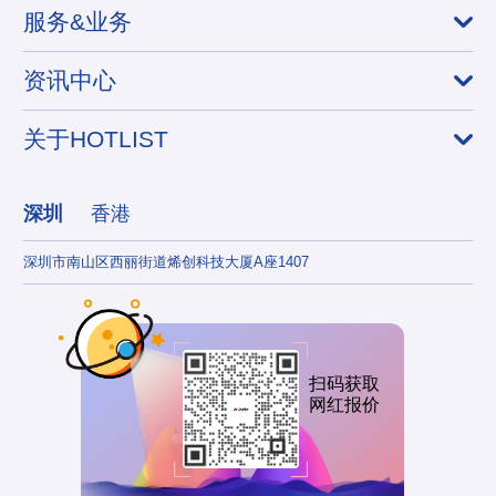
服务&业务
资讯中心
关于HOTLIST
深圳
香港
深圳市南山区西丽街道烯创科技大厦A座1407
香港
扫码获取
网红报价