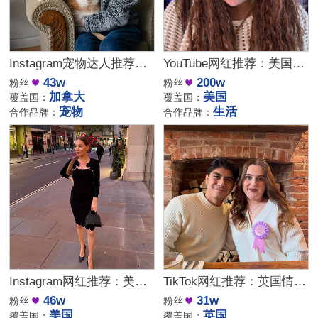
Instagram宠物达人推荐：加拿大猫咪生活博主，适合宠物品牌合作
YouTube网红推荐：美国生活方式Vlog博主，200万粉家庭达人合作
43w
200w
粉丝
粉丝
加拿大
美国
覆盖国：
覆盖国：
宠物
生活
合作品牌：
合作品牌：
Instagram网红推荐：美国美妆护肤博主，46万粉幽默科普达人合作
TikTok网红推荐：英国情侣生活旅行博主，互动挑战达人合作
46w
31w
粉丝
粉丝
美国
英国
覆盖国：
覆盖国：