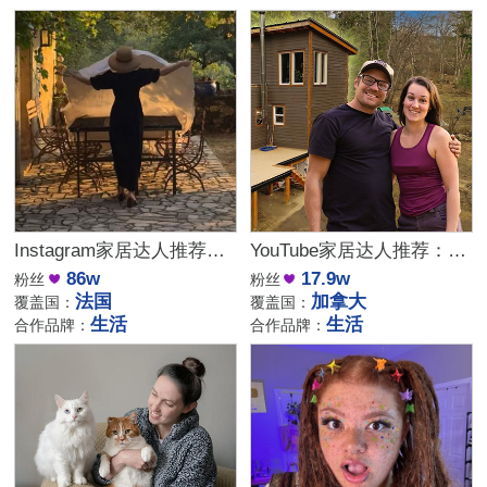
Instagram家居达人推荐：法国庄园生活博主，高端品牌合作优选
YouTube家居达人推荐：加拿大DIY建筑生活kol博主
86w
17.9w
粉丝
粉丝
法国
加拿大
覆盖国：
覆盖国：
生活
生活
合作品牌：
合作品牌：