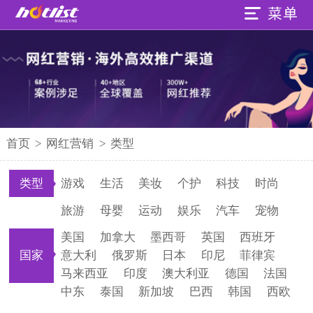
首页
>
网红营销
>
类型
类型
游戏
生活
美妆
个护
科技
时尚
旅游
母婴
运动
娱乐
汽车
宠物
美国
加拿大
墨西哥
英国
西班牙
国家
意大利
俄罗斯
日本
印尼
菲律宾
马来西亚
印度
澳大利亚
德国
法国
中东
泰国
新加坡
巴西
韩国
西欧