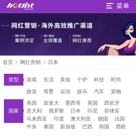
首页
>
网红营销
>
日本
类型
游戏
生活
美妆
个护
科技
时尚
旅游
母婴
运动
娱乐
汽车
宠物
美国
加拿大
墨西哥
英国
西班牙
国家
意大利
俄罗斯
日本
印尼
菲律宾
马来西亚
印度
澳大利亚
德国
法国
中东
泰国
新加坡
巴西
韩国
西欧