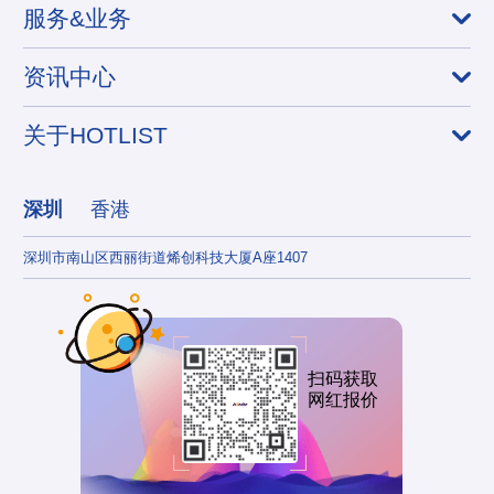
服务&业务
资讯中心
关于HOTLIST
深圳
香港
深圳市南山区西丽街道烯创科技大厦A座1407
香港
扫码获取
网红报价